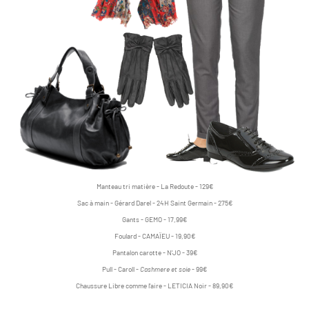
Manteau tri matière - La Redoute - 129€
Sac à main - Gérard Darel - 24H Saint Germain - 275€
Gants - GEMO - 17,99€
Foulard - CAMAÏEU - 19,90€
Pantalon carotte - N'JO - 39€
Pull - Caroll -
Cashmere et soie
- 99€
Chaussure Libre comme l'aire - LETICIA Noir - 89,90€