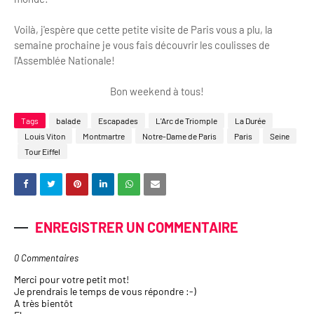
Voilà, j'espère que cette petite visite de Paris vous a plu, la
semaine prochaine je vous fais découvrir les coulisses de
l'Assemblée Nationale!
Bon weekend à tous!
Tags
balade
Escapades
L'Arc de Triomple
La Durée
Louis Viton
Montmartre
Notre-Dame de Paris
Paris
Seine
Tour Eiffel
ENREGISTRER UN COMMENTAIRE
0 Commentaires
Merci pour votre petit mot!
Je prendrais le temps de vous répondre :-)
A très bientôt