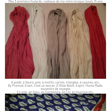
Mes 3 premiers foulards, cadeaux de ma mère lorsque j'avais 15 ans
A poids, à fleurs, unis, à motifs, carrés, triangles, à rayures, etc.
By Promod, Etam, C'est un secret, A l'Aise Beizh, Esprit, Home Made,
souvenirs de voyages
En soie, en tissu, en Cachemire, en Lin, en fourrure etc.