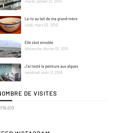
mardi, janvier 21, 2014
Le riz au lait de ma grand-mère
lundi, mars 02, 2015
Elle s'est envolée
dimanche, février 01, 2015
J'ai testé la peinture aux algues
vendredi, août 17, 2018
NOMBRE DE VISITES
,775,073