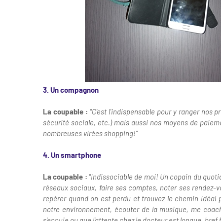
3. Un compagnon
La coupable :
"C'est l'indispensable pour y ranger nos p
sécurité sociale, etc.) mais aussi nos moyens de paiemen
nombreuses virées shopping!"
4. Un smartphone
La coupable :
"Indissociable de moi! Un copain du quoti
réseaux sociaux, faire ses comptes, noter ses rendez-vo
repérer quand on est perdu et trouvez le chemin idéal p
notre environnement, écouter de la musique, me coach
s'ennuie ou que l'attente chez le docteur est longue, bref