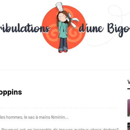
Poppins
les hommes, le sac à mains féminin...
 Pourquoi est-on incapable de trouver quelque chose dedans?