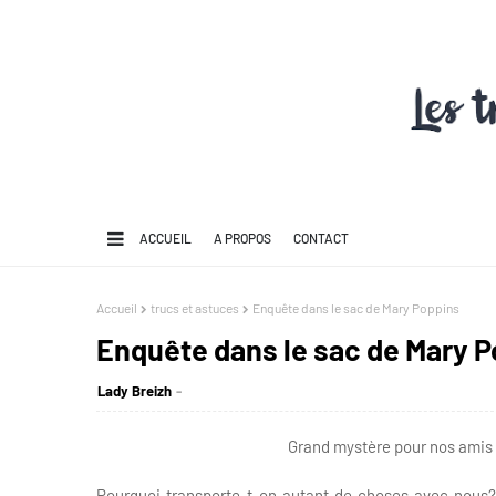
ACCUEIL
A PROPOS
CONTACT
Accueil
trucs et astuces
Enquête dans le sac de Mary Poppins
Enquête dans le sac de Mary 
Lady Breizh
Grand mystère pour nos amis 
Pourquoi transporte-t-on autant de choses avec nous?