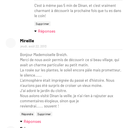
C'est à même pas 5 min de Dinan, et c'est vraiment
charmant à découvrir la prochaine fois que tu es dans
le coin!
Supprimer
Réponses
Mireille
jeudi, août 22, 2013
Bonjour Mademoiselle Breizh.
Merci de nous avoir permis de découvrir ce si beau village, qui
avait un charme particulier au petit matin.
La rosée sur les plantes, le soleil encore pâle mais prometteur,
le silence......
L'atmosphère était imprégnée du passé et d'histoire. Nous
n'aurions pas été surpris de croiser un vieux moine.
J'ai adoré le jardin du cloître.
Nous avions visité Dinan la veille, je n'ai rien à rajouter aux
commentaires élogieux, sinon que je
reviendrai...... souvent !
Répondre
Supprimer
Réponses