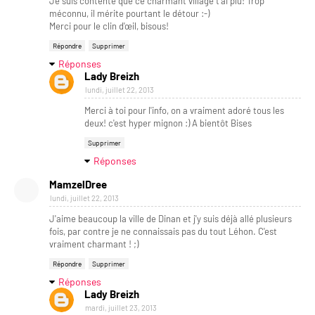
Je suis contente que ce charmant village t'ai plu! Trop
méconnu, il mérite pourtant le détour :-)
Merci pour le clin d'œil, bisous!
Répondre
Supprimer
Réponses
Lady Breizh
lundi, juillet 22, 2013
Merci à toi pour l'info, on a vraiment adoré tous les
deux! c'est hyper mignon :) A bientôt Bises
Supprimer
Réponses
MamzelDree
lundi, juillet 22, 2013
J'aime beaucoup la ville de Dinan et j'y suis déjà allé plusieurs
fois, par contre je ne connaissais pas du tout Léhon. C'est
vraiment charmant ! ;)
Répondre
Supprimer
Réponses
Lady Breizh
mardi, juillet 23, 2013