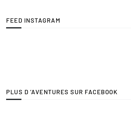
FEED INSTAGRAM
PLUS D ’AVENTURES SUR FACEBOOK
Accueil
A propos
Me contacter
Designed with
by
Blogspot
| Distributed by
Gooyaabi