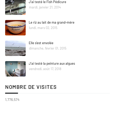
J'ai testé le Fish Pédicure
mardi, janvier 21, 2014
Le riz au lait de ma grand-mère
lundi, mars 02, 2015
Elle s'est envolée
dimanche, février 01, 2015
J'ai testé la peinture aux algues
vendredi, août 17, 2018
NOMBRE DE VISITES
1,776,574