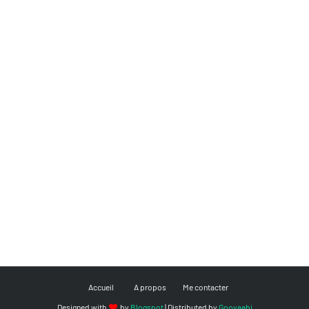
Accueil
A propos
Me contacter
Designed with
by
Blogspot
| Distributed by
Gooyaabi