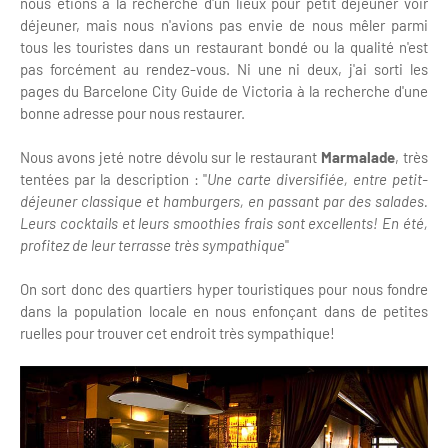
nous étions à la recherche d'un lieux pour petit déjeuner voir
déjeuner, mais nous n'avions pas envie de nous mêler parmi
tous les touristes dans un restaurant bondé ou la qualité n'est
pas forcément au rendez-vous. Ni une ni deux, j'ai sorti les
pages du Barcelone City Guide de Victoria à la recherche d'une
bonne adresse pour nous restaurer.
Nous avons jeté notre dévolu sur le restaurant
Marmalade
, très
tentées par la description : "
Une carte diversifiée, entre petit-
déjeuner classique et hamburgers, en passant par des salades.
Leurs cocktails et leurs smoothies frais sont excellents! En été,
profitez de leur terrasse très sympathique
"
On sort donc des quartiers hyper touristiques pour nous fondre
dans la population locale en nous enfonçant dans de petites
ruelles pour trouver cet endroit très sympathique!