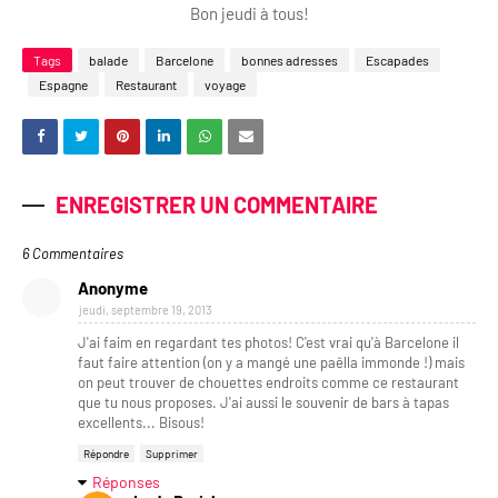
Bon jeudi à tous!
Tags
balade
Barcelone
bonnes adresses
Escapades
Espagne
Restaurant
voyage
ENREGISTRER UN COMMENTAIRE
6 Commentaires
Anonyme
jeudi, septembre 19, 2013
J'ai faim en regardant tes photos! C'est vrai qu'à Barcelone il
faut faire attention (on y a mangé une paêlla immonde !) mais
on peut trouver de chouettes endroits comme ce restaurant
que tu nous proposes. J'ai aussi le souvenir de bars à tapas
excellents... Bisous!
Répondre
Supprimer
Réponses