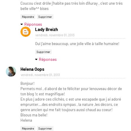
Coucou c'est drôle j'habite pas très loin d'Auray , c'est une très
belle ville^^ bises
Répondre
Supprimer
Réponses
Lady Breizh
vendredi, novembre 01, 2013
Oui j'aime beaucoup, une jolie ville à taille humaine!
Supprimer
Réponses
Helena Oops
vendredi, novembre 01, 2013
Bonjour!
Permets moi , d abord de te féliciter pour lenouveau décor de
ton blog !c est magnifique!
En plus j adore ces clichés, c est une escapade que j ai adoré
emprunter...des endroits sympas , la nature ,les décors, ce
genre ancien qui me fait toujours aussi chaud au coeur!
Bisous ma belle!
Helena
Répondre
Supprimer