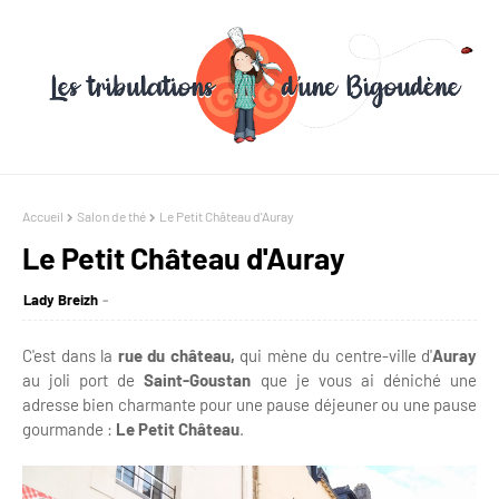
Accueil
Salon de thé
Le Petit Château d'Auray
Le Petit Château d'Auray
Lady Breizh
C'est dans la
rue du château,
qui mène du centre-ville d'
Auray
au joli port de
Saint-Goustan
que je vous ai déniché une
adresse bien charmante pour une pause déjeuner ou une pause
gourmande :
Le Petit Château
.