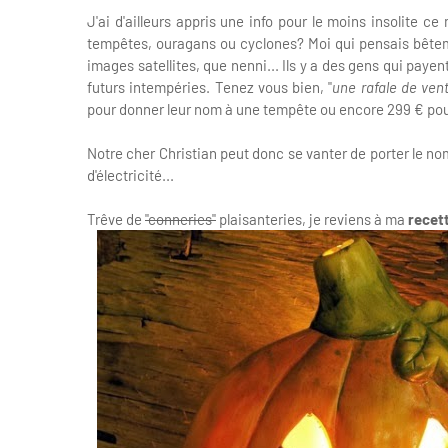
J'ai d'ailleurs appris une info pour le moins insolite
tempêtes, ouragans ou cyclones? Moi qui pensais bêteme
images satellites, que nenni... Ils y a des gens qui paye
futurs intempéries. Tenez vous bien, "
une rafale de ven
pour donner leur nom à une tempête ou encore 299 € po
Notre cher Christian peut donc se vanter de porter le no
d'électricité...
Trêve de
"conneries"
plaisanteries, je reviens à ma
recet