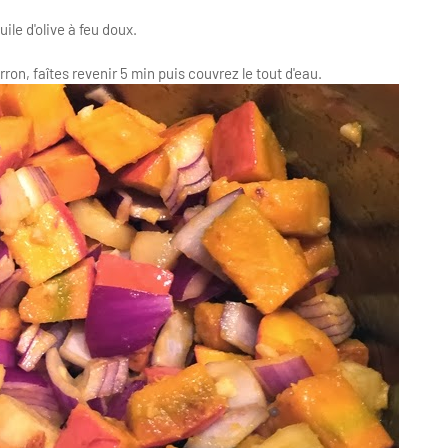
uile d'olive à feu doux.
on, faîtes revenir 5 min puis couvrez le tout d'eau.