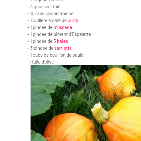
- 3 gousses d'aïl
- 10 cl de crème fraîche
- 1 cuillère à café de
curry
- 1 pincée de
muscade
- 1 pincée de piment d'Espelette
- 1 pincée de
5 baies
- 3 pincée de
sarriette
- 1 cube de bouillon de poule
- Huile d'olive