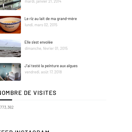
mardi, janvier 21, 2014
Le riz au lait de ma grand-mère
lundi, mars 02, 2015
Elle s'est envolée
dimanche, février 01, 2015
J'ai testé la peinture aux algues
vendredi, août 17, 2018
NOMBRE DE VISITES
,773,362