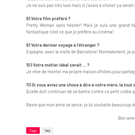
Je ne suis pas très luxe mais si j'avais à choisir ça serai
8) Votre film préféré ?
Pretty Woman sans hésiter! Mais je suis une grand fa
fantastique c'est ce que je préfère au cinéma!
9) Votre dernier voyage à l'étranger ?
Espagne, avec la visite de Barcelone! Normalement, je pa
10) Votre métier idéal serait ... ?
Je rêve de monter ma propre maison d'hôtes pour partage
11) Si vous aviez une chose à dire à votre mère, la tout 
Qu'elle doit continuer de se battre contre ce petit crabe qu
Ravie que mon amie se lance, je lui souhaite beaucoup d
Bon we
Tags
TAG