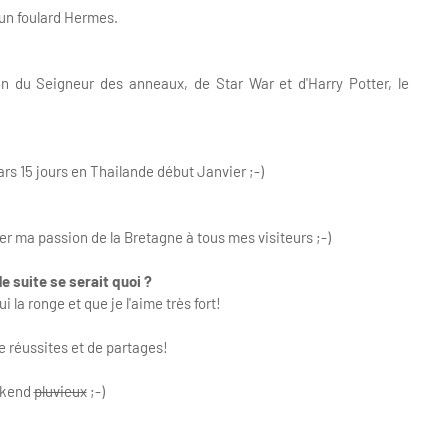
t un foulard Hermes.
n du Seigneur des anneaux, de Star War et d'Harry Potter, le
rs 15 jours en Thailande début Janvier ;-)
r ma passion de la Bretagne à tous mes visiteurs ;-)
de suite se serait quoi ?
i la ronge et que je l'aime très fort!
e réussites et de partages!
ekend
pluvieux
;-)