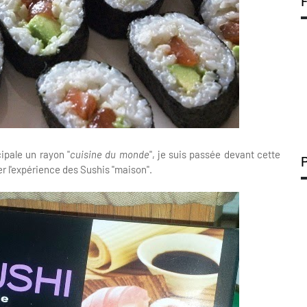
cipale un rayon "
cuisine du monde
", je suis passée devant cette
ter l'expérience des Sushis "maison".