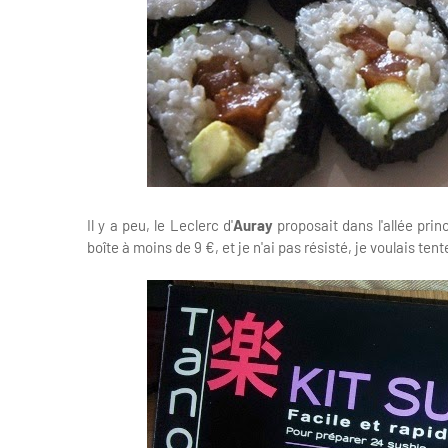
Il y a peu, le Leclerc d'
Auray
proposait dans l'allée prin
boîte à moins de 9 €, et je n'ai pas résisté, je voulais ten