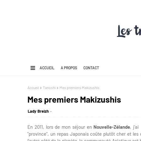
ACCUEIL
A PROPOS
CONTACT
Accueil
Tanoshi
Mes premiers Makizushis
Mes premiers Makizushis
Lady Breizh
En 2011, lors de mon séjour en
Nouvelle-Zélande
, j'a
"province", un repas Japonais coûte plutôt cher et le
l'autre côté de la planète, la communauté Asiatique est 