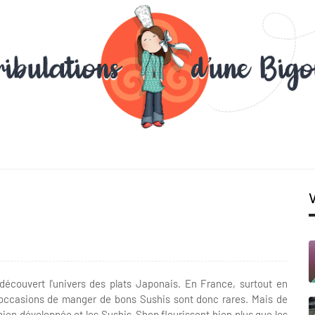
i découvert l'univers des plats Japonais. En France, surtout en
s occasions de manger de bons Sushis sont donc rares. Mais de
bien développée et les Sushis-Shop fleurissent bien plus que les