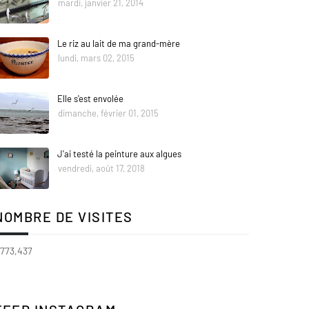
mardi, janvier 21, 2014
Le riz au lait de ma grand-mère
lundi, mars 02, 2015
Elle s'est envolée
dimanche, février 01, 2015
J'ai testé la peinture aux algues
vendredi, août 17, 2018
NOMBRE DE VISITES
,773,437