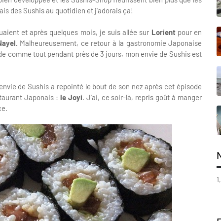
is des Sushis au quotidien et j'adorais ça!
aient et après quelques mois, je suis allée sur
Lorient
pour en
Nayel.
Malheureusement, ce retour à la gastronomie Japonaise
alade comme tout pendant près de 3 jours, mon envie de Sushis est
'envie de Sushis a repointé le bout de son nez après cet épisode
staurant Japonais :
le Joyi
. J'ai, ce soir-là, repris goût à manger
ce.
1