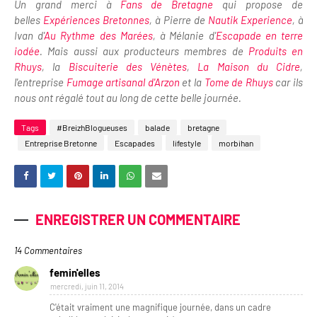
Un grand merci à
Fans de Bretagne
qui propose de
belles
Expériences Bretonnes
, à Pierre de
Nautik Experience
, à
Ivan d'
Au Rythme des Marées
, à Mélanie d'
Escapade en terre
iodée
. Mais aussi aux producteurs membres de
Produits en
Rhuys
, la
Biscuiterie des Vénètes
,
La Maison du Cidre
,
l'entreprise
Fumage artisanal d'Arzon
et la
Tome de Rhuys
car ils
nous ont régalé tout au long de cette belle journée.
Tags
#BreizhBlogueuses
balade
bretagne
Entreprise Bretonne
Escapades
lifestyle
morbihan
ENREGISTRER UN COMMENTAIRE
14 Commentaires
femin'elles
mercredi, juin 11, 2014
C'était vraiment une magnifique journée, dans un cadre