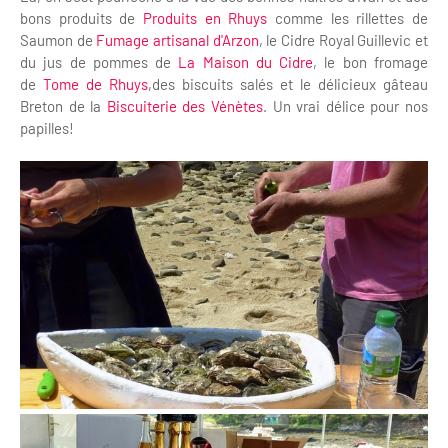
bons produits de
Produits en Rhuys
comme les rillettes de
Saumon de
Fumage artisanal d'Arzon
, le Cidre Royal Guillevic et
du jus de pommes de
La Maison du Cidre
, le bon fromage
de
Tome de Rhuys
,des biscuits salés et le délicieux gâteau
Breton de la
Biscuiterie des Vénètes
. Un vrai délice pour nos
papilles!