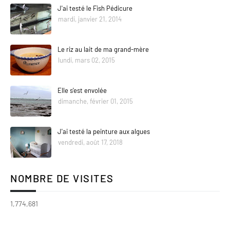
J'ai testé le Fish Pédicure
mardi, janvier 21, 2014
Le riz au lait de ma grand-mère
lundi, mars 02, 2015
Elle s'est envolée
dimanche, février 01, 2015
J'ai testé la peinture aux algues
vendredi, août 17, 2018
NOMBRE DE VISITES
1,774,681