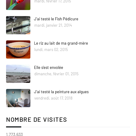
mardi, février 17, 2015
J'ai testé le Fish Pédicure
mardi, janvier 21, 2014
Le riz au lait de ma grand-mère
lundi, mars 02, 2015
Elle s'est envolée
dimanche, février 01, 2015
J'ai testé la peinture aux algues
vendredi, août 17, 2018
NOMBRE DE VISITES
1,773,633