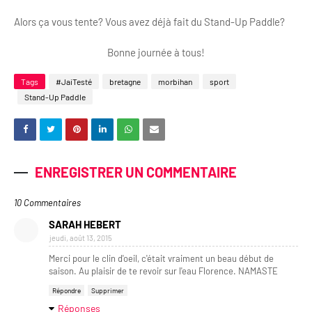
Alors ça vous tente? Vous avez déjà fait du Stand-Up Paddle?
Bonne journée à tous!
Tags
#JaiTesté
bretagne
morbihan
sport
Stand-Up Paddle
ENREGISTRER UN COMMENTAIRE
10 Commentaires
SARAH HEBERT
jeudi, août 13, 2015
Merci pour le clin d'oeil, c'était vraiment un beau début de
saison. Au plaisir de te revoir sur l'eau Florence. NAMASTE
Répondre
Supprimer
Réponses