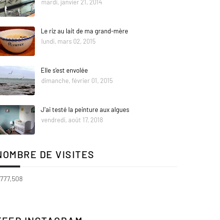
mardi, janvier 21, 2014
Le riz au lait de ma grand-mère
lundi, mars 02, 2015
Elle s'est envolée
dimanche, février 01, 2015
J'ai testé la peinture aux algues
vendredi, août 17, 2018
NOMBRE DE VISITES
,777,508